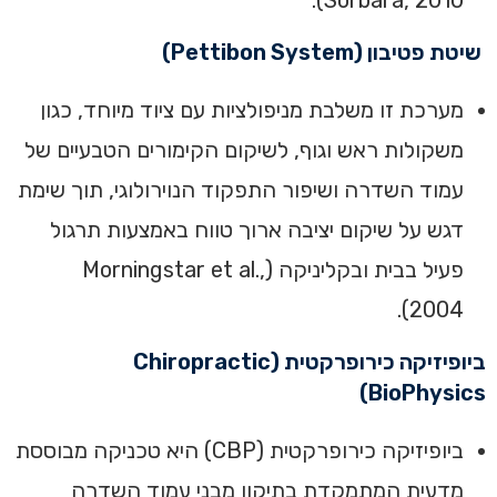
שיטת פטיבון (Pettibon System)
מערכת זו משלבת מניפולציות עם ציוד מיוחד, כגון
משקולות ראש וגוף, לשיקום הקימורים הטבעיים של
עמוד השדרה ושיפור התפקוד הנוירולוגי, תוך שימת
דגש על שיקום יציבה ארוך טווח באמצעות תרגול
פעיל בבית ובקליניקה (Morningstar et al.,
2004).
ביופיזיקה כירופרקטית (Chiropractic
BioPhysics)
ביופיזיקה כירופרקטית (CBP) היא טכניקה מבוססת
מדעית המתמקדת בתיקון מבני עמוד השדרה