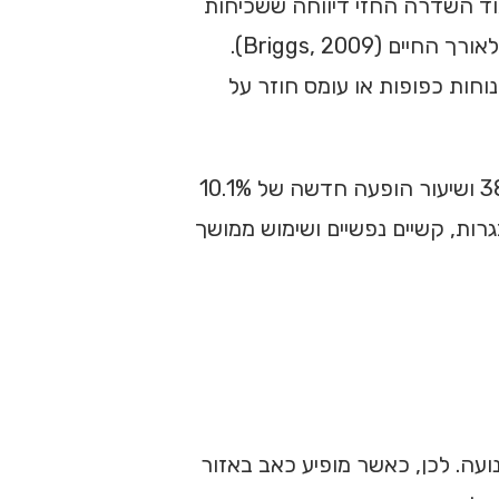
וד השדרה החזי דיווחה ששכיחות
כאב חזי באוכלוסייה נעה בטווחים רחבים, בין היתר משום שמחקרים שונים שאלו על כאב יומי, חודשי, שנתי או כאב לאורך החיים (Briggs, 2009).
וחות כפופות או עומס חוזר על
בקרב מתבגרים, כאב גב אמצעי אינו נדיר. מחקר אורך בקרב תלמידי תיכון מצא שכיחות שנתית מתמשכת של 38.4% ושיעור הופעה חדשה של 10.1%
בגיל ההתבגרות, קשיים נפשיים ושימוש ממושך
התנועה. לכן, כאשר מופיע כאב באזור