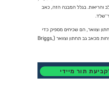
ב והריאות. בגלל המבנה הזה, כאב
ר־שלד.
ף שהם פחות מדוברים מכאבי גב תחתון וצוואר, הם שכיחים מספיק כדי
להיות בעיה קלינית חשובה. סקירות אפידמיולוגיות מציינות שכאב חזי מופיע בילדים, מתבגרים ומבוגרים, אך נחקר פחות מכאב גב תחתון וצוואר (Briggs,
קביעת תור מיידי