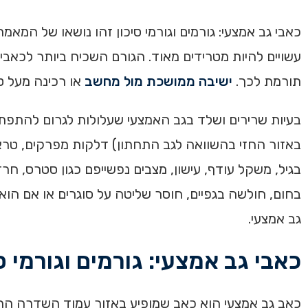
כאבי גב אמצעי: גורמים וגורמי סיכון זהו נושאו של המ
עשויים להיות מטרידים מאוד. הגורם השכיח ביותר לכאבי
תורמת לכך.
ישיבה ממושכת מול מחשב
או רכינה מעל טל
בעיות שרירים ושלד בגב האמצעי שעלולות לגרום להתפתח
באזור החזי בהשוואה לגב התחתון) דלקות מפרקים, טראומ
בגיל, משקל עודף, עישון, מצבים נפשייפם כגון סטרס, חר
בחום, חולשה בגפיים, חוסר שליטה על סוגרים או אם הו
גב אמצעי.
כאבי גב אמצעי: גורמים וגורמי ס
כאב גב אמצעי הוא כאב שמופיע באזור עמוד השדרה החזי,