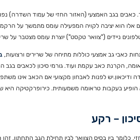
אמר. כאבים בגב האמצעי (האזור החזי של עמוד השדרה) נפו
ם אלו הוא יציבה לקויה המפעילה עומס מתמשך על הרקמות
פונים ניידים ("צוואר טקסט") יוצרת עומס מצטבר על שריר
ות כאבי גב אמצעי כוללות מתיחה של שרירים ורצועות,
ב
ה, הקרנת כאב עקמת ועוד. גורמי סיכון לכאבים בגב האמצ
דה ודיכאון.יש לפנות לאבחון מקצועי אם הכאב אינו משתפ
א הופיע בעקבות טראומה משמעותית. כירופרקטיקה היא שי
יכון – רקע
 כלומר בין בסיס הצוואר לבין תחילת הגב התחתון. זהו ה