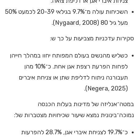
צניחת איברי אגן או דליפת צואה.
השכיחות עולה מ־9.7% בגילאי 20-39 לכמעט 50%
מעל גיל 80 (Nygaard, 2008).
סקירות עדכניות מצביעות על כך ש:
כשליש מהנשים בעולם המפותח יחוו במהלך חייהן
לפחות הפרעת רצפת אגן אחת. כ־10% מהן
תעבורנה ניתוח לדליפת שתן או צניחת איברים
(Negera, 2025).
במטה־אנליזה של מדינות בעלות הכנסה
נמוכה־בינונית נמצא שיעור שכיחויות מצטברות של:
כ־19.7% לצניחת איברי אגן, 28.7% להפרעות