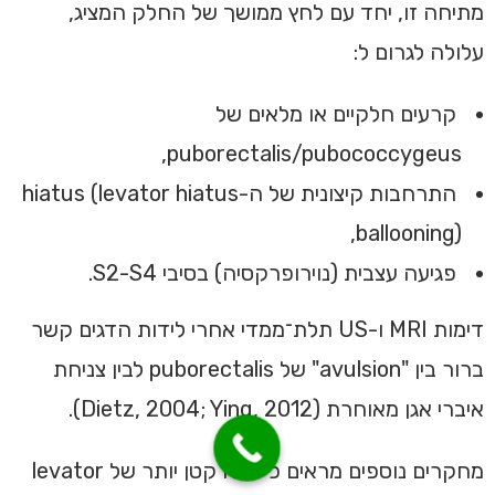
מתיחה זו, יחד עם לחץ ממושך של החלק המציג,
עלולה לגרום ל:
קרעים חלקיים או מלאים של
puborectalis/pubococcygeus,
התרחבות קיצונית של ה-hiatus (levator hiatus
ballooning),
פגיעה עצבית (נוירופרקסיה) בסיבי S2-S4.
דימות MRI ו-US תלת־ממדי אחרי לידות הדגים קשר
ברור בין "avulsion" של puborectalis לבין צניחת
איברי אגן מאוחרת (Dietz, 2004; Ying, 2012).
מחקרים נוספים מראים כי נפח קטן יותר של levator