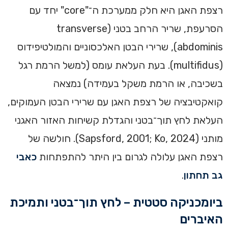
רצפת האגן היא חלק ממערכת ה־"core" יחד עם
הסרעפת, שריר הרחב בטני (transverse
abdominis), שרירי הבטן האלכסוניים והמולטיפידוס
(multifidus). בעת העלאת עומס (למשל הרמת רגל
בשכיבה, או הרמת משקל בעמידה) נמצאה
קואקטיבציה של רצפת האגן עם שרירי הבטן העמוקים,
העלאת לחץ תוך־בטני והגדלת קשיחות האזור האגני
מותני (Sapsford, 2001; Ko, 2024). חולשה של
רצפת האגן עלולה לגרום בין היתר להתפתחות
כאבי
גב תחתון
.
ביומכניקה סטטית – לחץ תוך־בטני ותמיכת
האיברים