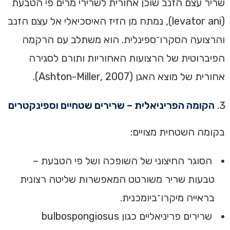
שריר עצם הזנב שוכן אחורית לשרירי מרים פי הטבעת
(levator ani), נמתח מן הזיז האיסכיאלי אל עצם הזנב
והרצועה הסקרו־ספינלית. הוא משתלב עם הרקמה
הפיברוטית של הרצועות האחוריות ותורם לסגירה
אחורית של מוצא האגן (Ashton-Miller, 2007).
הקומה הפריניאלית – שרירים שטחיים וספינקטרים
בקומה השטחית מצויים:
הסוגר החיצוני של השופכה ושל פי הטבעת –
טבעות שריר משורטט המאפשרות שליטה רצונית
בראייה מיקרו־ביומכנית.
שרירים פריניאליים כגון bulbospongiosus