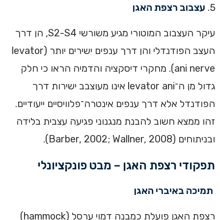
עצבוב רצפת האגן
עיקר העצבוב המוטורי מגיע משורשי S2-S4, הן דרך
העצב הפודנדלי והן דרך ענפים ישירים יותר (levator
ani nerve). מחקרי דיסקציה והדמיה הראו כי חלק
גדול מן ה־levator ani אינו מעוצבב ישירות דרך
הפודנדל אלא דרך ענפים אינטרה־פלוויסיים ייעודיים.
זהו ממצא חשוב להבנת מנגנוני פגיעה עצבית בלידה
ובניתוחים (Barber, 2002; Wallner, 2008).
תפקודי רצפת האגן – מבט פונקציונלי
תמיכה באיברי האגן
רצפת האגן פועלת כמבנה דמוי ערסל (hammock)