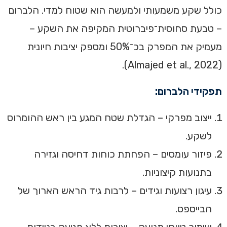
כולל שקע משמעותי ולמעשה הוא שטוח למדי. הלברום
– טבעת סחוסית־פיברוטית המקיפה את השקע –
מעמיק את המפרק בכ־50% ומספק יציבות חיונית
(Almajed et al., 2022).
תפקידי הלברום:
ייצוב מפרקי – הגדלת שטח המגע בין ראש ההומרוס
לשקע.
פיזור עומסים – הפחתת כוחות דחיסה וגזירה
בתנועות קיצוניות.
עיגון רצועות וגידים – לרבות גיד הראש הארוך של
הבייספס.
שימור טווחי תנועה – יציבות ללא פגיעה בניידות