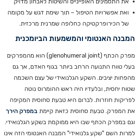
את התסמינים האופייניים והשיטות לאבחון מדויק
ואת אפשרויות הטיפול – תוך שימת דגש על מקומה
של הכירופרקטיקה כחלופה שמרנית מרכזית.
המבנה האנטומי והמשמעות הביומכנית
מפרק הכתף (glenohumeral joint) הוא מהמפרקים
בעלי טווח התנועה הרחב ביותר בגוף האדם, אך גם
מהפחות יציבים. השקע הגלנואידי של עצם השכמה
שטוח יחסית, ובלעדיו היה ראש ההומרוס נוטה
לפריקות חוזרות. לברום היא טבעת סחוסית המקיפה
את המפרק. טבעת סחוסית כזאת קיימת
במפרק הירך
וגם במפרק הכתף שבו היא ממוקמת בשקע הגלנואידי.
למרות השם "שקע גלנואידי" המבנה האנטומי הזה אינו