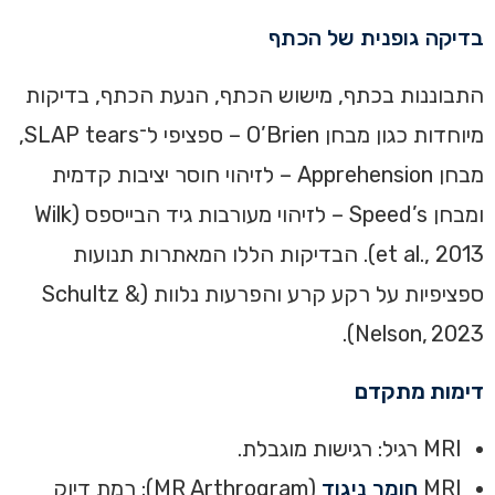
בדיקה גופנית של הכתף
התבוננות בכתף, מישוש הכתף, הנעת הכתף, בדיקות
מיוחדות כגון מבחן O’Brien – ספציפי ל־SLAP tears,
מבחן Apprehension – לזיהוי חוסר יציבות קדמית
ומבחן Speed’s – לזיהוי מעורבות גיד הבייספס (Wilk
et al., 2013). הבדיקות הללו המאתרות תנועות
ספציפיות על רקע קרע והפרעות נלוות (Schultz &
Nelson, 2023).
דימות מתקדם
MRI רגיל: רגישות מוגבלת.
MRI
חומר ניגוד
(MR Arthrogram): רמת דיוק