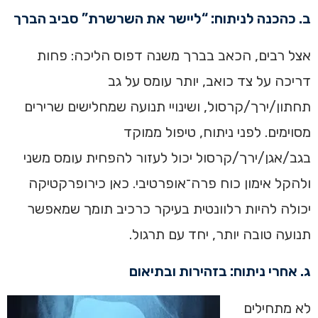
ב. כהכנה לניתוח: “ליישר את השרשרת” סביב הברך
אצל רבים, הכאב בברך משנה דפוס הליכה: פחות
דריכה על צד כואב, יותר עומס על גב
תחתון/ירך/קרסול, ושינויי תנועה שמחלישים שרירים
מסוימים. לפני ניתוח, טיפול ממוקד
בגב/אגן/ירך/קרסול יכול לעזור להפחית עומס משני
ולהקל אימון כוח פרה־אופרטיבי. כאן כירופרקטיקה
יכולה להיות רלוונטית בעיקר כרכיב תומך שמאפשר
תנועה טובה יותר, יחד עם תרגול.
ג. אחרי ניתוח: בזהירות ובתיאום
לא מתחילים