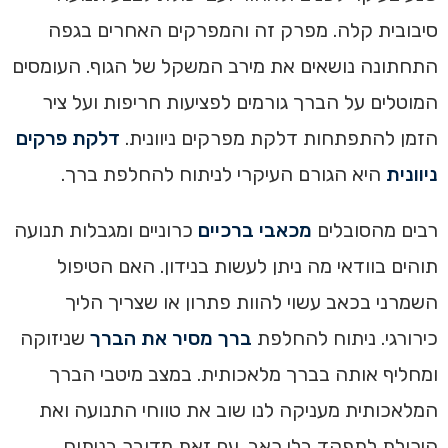
סיבובית קלה. מפרק זה והמפרקים האחרים בגפה
התחתונה נושאים את מירב המשקל של הגוף. העומסים
המוטלים על הברך גורמים לפציעות חריפות ועל ציר
הזמן להתפתחות דלקת מפרקים ניוונית.
דלקת פרקים
ניוונית
היא הגורם העיקרי לניתוח להחלפת ברך.
רבים מהסובלים
מכאבי ברכיים
כרוניים ומגבלות תנועה
תוהים בוודאי מה ניתן לעשות בנידון. האם הטיפול
השמרני בכאב עשוי להוות פתרון או שצריך הליך
כירורגי. ניתוח להחלפת
ברך מסיר את הברך
שניזוקה
ומחליף אותה בברך מלאכותית. במצב מיטבי הברך
המלאכותית מעניקה לנו שוב את טווחי התנועה ואת
היכולת לתפקד בלי כאב. עם זאת מדובר בניתוח