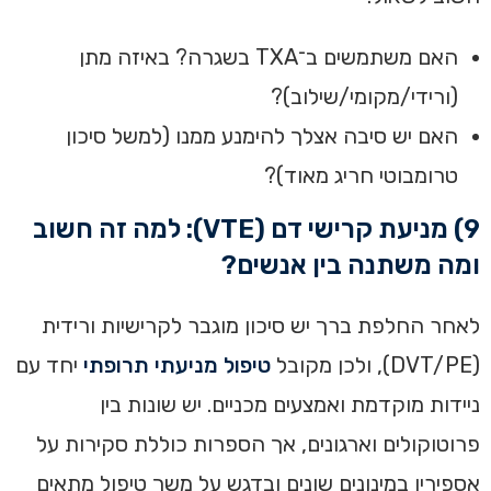
האם משתמשים ב־TXA בשגרה? באיזה מתן
(ורידי/מקומי/שילוב)?
האם יש סיבה אצלך להימנע ממנו (למשל סיכון
טרומבוטי חריג מאוד)?
9) מניעת קרישי דם (VTE): למה זה חשוב
ומה משתנה בין אנשים?
לאחר החלפת ברך יש סיכון מוגבר לקרישיות ורידית
(DVT/PE), ולכן מקובל
טיפול מניעתי תרופתי
יחד עם
ניידות מוקדמת ואמצעים מכניים. יש שונות בין
פרוטוקולים וארגונים, אך הספרות כוללת סקירות על
אספירין במינונים שונים ובדגש על משך טיפול מתאים