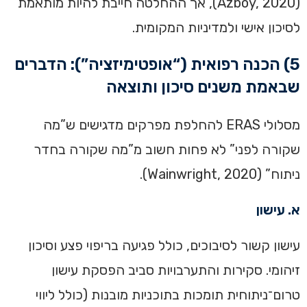
(Azboy, 2020), אך ההחלטה חייבת להיות מותאמת
לסיכון אישי ולמדיניות המקומית.
5) הכנה רפואית (“אופטימיזציה”): הדברים
שבאמת משנים סיכון ותוצאה
מסלולי ERAS להחלפת מפרקים מדגישים ש”מה
שקורה לפני” לא פחות חשוב מ”מה שקורה בחדר
ניתוח” (Wainwright, 2020).
א. עישון
עישון קשור לסיבוכים, כולל פגיעה בריפוי פצע וסיכון
זיהומי. סקירות והתערבויות סביב הפסקת עישון
טרום־ניתוחית תומכות בתוכניות מובנות (כולל ליווי