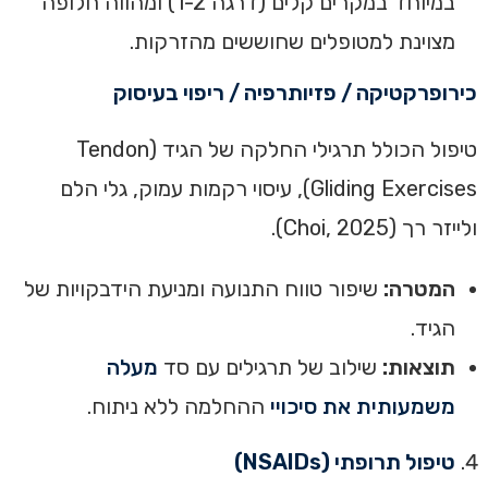
במיוחד במקרים קלים (דרגה 1-2) ומהווה חלופה
מצוינת למטופלים שחוששים מהזרקות.
כירופרקטיקה / פזיותרפיה / ריפוי בעיסוק
טיפול הכולל תרגילי החלקה של הגיד (Tendon
Gliding Exercises), עיסוי רקמות עמוק, גלי הלם
ולייזר רך (Choi, 2025).
המטרה:
שיפור טווח התנועה ומניעת הידבקויות של
הגיד.
תוצאות:
שילוב של תרגילים עם סד
מעלה
משמעותית את סיכויי
ההחלמה ללא ניתוח.
טיפול תרופתי (NSAIDs)