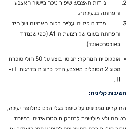
ניידות האצבע: שיפור ניכר ביישור האצבע
והפחתה בנעילתה.
מדדים פיזיים: עלייה בכוח האחיזה של היד
והפחתה בעובי של רצועת ה-A1 (כפי שנמדד
באולטרסאונד).
אוכלוסיית המחקר: הניסוי בוצע על 50 חולי סוכרת
מסוג 2 הסובלים מאצבע הדק כרונית בדרגות II ו-
III‏.
חשיבות קלינית:
החוקרים ממליצים על טיפול בגלי הלם כחלופה יעילה,
בטוחה ולא פולשנית להזרקות סטרואידים, במיוחד
עבור חולי סוכרת המעוניינים להימנע מסטרואידים או