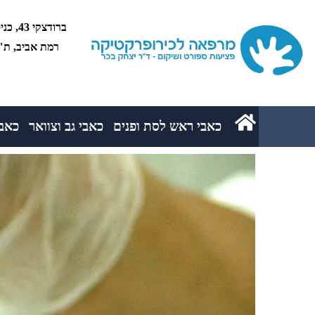
רמת אביב, ת"א 5234
כאבי ראש לסת ופנים
כאבי גב וצוואר
כאבי