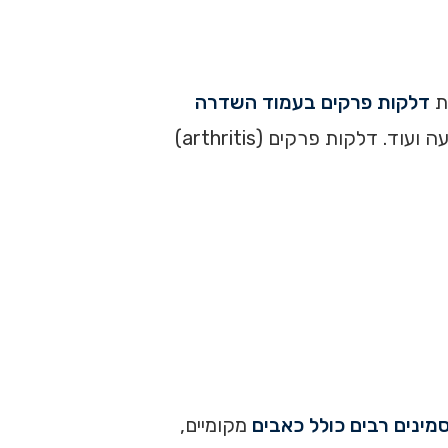
ת
דלקות פרקים בעמוד השדרה
ופגיעה באיברים נוספים. דלקות אלה מובילות להתפתחות סימנים ותסמינים הכוללים בין היתר כאבי גב, מגבלות תנועה ועוד. דלקות פרקים (arthritis)
מינים רבים כולל כאבים
מקומיים,