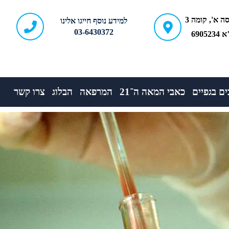
ברודצקי 43, כניסה א', קומה 3
למידע נוסף חייגו אלינו
03-6430372
690
ם בגפיים
כאבי המאה ה־21
המרפאה
הבלוג
צרו קשר