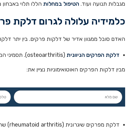
מגבלות תנועה ועוד.
הטיפול במחלות
הללו תלוי באבחון מ
כלמידיה עלולה לגרום דלקת פר
האדם סובל ממגוון אדיר של דלקות פרקים. בין יתר דלקו
דלקת הפרקים הניוונית
(osteoarthritis). תסמיני המחלה מופיעים לאחר גיל 50 בקרב מעל מחצית מאוכלוסיית העולם
מבין דלקות הפרקים האוטואימוניות נציין את:
דלקת מפרקים שיגרונית (rheumatoid arthritis) שהיא השכיחה מכולן