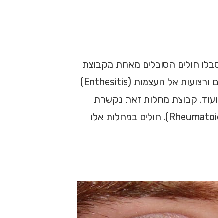
סבלו חולים הסובלים מאחת מקבוצת
מחלות זו מפגיעה בעמוד השדרה ובמפרקי העצה והכסל (Sacroiliitis) וכן יסבלו מדלקות בנקודת החיבור של גידים ורצועות אל העצמות (Enthesitis)
, ועוד. קבוצת מחלות זאת נקשרת
לקיומו של אנטיגן גן המכונה HLA-B27 אך ברוב המקרים לא ימצא בדמם של החולים הללו גורם שגרוני (Rheumatoid factor). חולים במחלות אלו