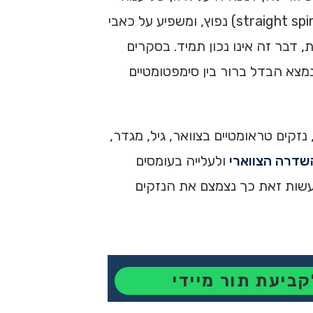
השידרה (Lim et al., 2023; meta-analysis, 2018). אובדן או יישור לא תקין של הלורדוזיס (hypolordosis או straight spine) נפוץ, ומשפיע על כאבי
 עם lordosis פחות מ־20° נטו לדווח יותר תסמינים (McAviney et al., 2005). עם זאת, דבר זה אינו נכון תמיד. בסקרים
העדר לורדוזיס (פחות מעקומה של כ־13°-18°). עוד נציין שלא נמצא הבדל ברור בין סימפטומטיים
זקים טראומטיים בצוואר, גיל, מגדר,
שדרה הצווארי
ולעלייה בעומסים
עשות זאת כך נצמצם את הנזקים
קביעת תור מיידי