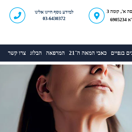
ברודצקי 43, כניסה א', קומה 3
למידע נוסף חייגו אלינו
03-6430372
690
ם בגפיים
כאבי המאה ה־21
המרפאה
הבלוג
צרו קשר