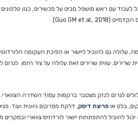
ת ההרגל לעבוד עם ראש מושפל מביט על מכשירים, כגון טלפונ
Guo GM et al).
ת שרירים. עווית שרירים זאת עלולה על ציר הזמן לגרום ליי
עלולים לגרום לנזק מצטבר ברקמות עמוד השדרה הצווארי. 
ים, בלט או
פריצת דיסק
, דלקת מפרקים ניוונית ועוד. פג
ל להוביל להתפתחות יישור לורדוזיס צווארי ובמקרים מסו