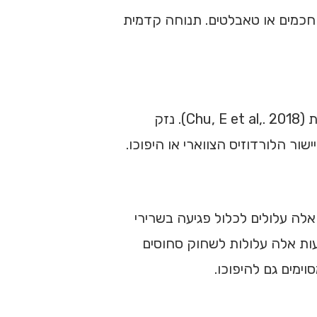
ים חכמים או טאבלטים. תנוחה קדמית
או טראומה, עלולה גם להוביל ליישור או הפיכת העקומה הלורדוטית (Chu, E et al,. 2018). נזק
שור הלורדוזיס הצווארי או היפוכו.
אלה עלולים לכלול פגיעה בשרירי
יעות אלה עלולות לשחוק סחוסים
ימים גם להיפוכו.