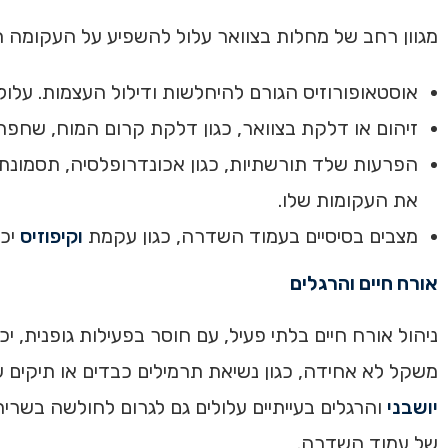
מגוון רחב של מחלות בצוואר עלול להשפיע על העקומה הצווארית (Guo GM et al,. 2018; Lim et al., 2023). בין 
אוסטאופורוזיס הגורם להיחלשות ודילול העצמות. עלול
זיהום או דלקת בצוואר, כגון דלקת קרום המוח, שחפת
הפרעות שלד תורשתיות, כגון אכונדרופלסיה, תסמונ
את העקומות שלו.
מצבים בסיסיים בעמוד השדרה, כגון עקמת
וקיפוזיס
יכו
אורח חיים והרגלים
ניהול אורח חיים בלתי פעיל, עם חוסר בפעילות גופנית, 
משקל לא אחידה, כגון נשיאת תרמילים כבדים או תיקים על
יושבני
והרגלים בעייתיים עלולים גם לגרום לחולשה בשריר
של עמוד השדרה.