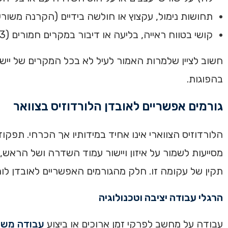
תחושות נימול, עקצוץ או חולשה בידיים (הקרנה משור
קושי בטווח ראייה, בליעה או דיבור במקרים חמורים (Lim et al., 2023).
חשוב לציין שלמרות האמור לעיל לא בכל המקרים של יישור
בהפוגות.
גורמים אפשריים לאובדן הלורדוזיס בצוואר
הלורדוזיס הצווארי אינו אחיד במידותיו אך הכרחי. תפק
מסייעות לשמור על איזון ויישור עמוד השדרה ושל הראש, מ
תקין של עקומה זו. חלק מהגורמים האפשריים לאובדן לורד
הרגלי עבודה יציבה וטכנולוגיה
עבודה על מחשב לפרקי זמן ארוכים או ביצוע
עבודה משר