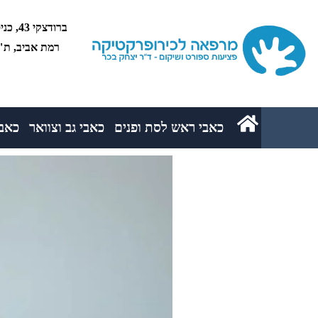
רמת אביב, ת"א 5234
כאבי ראש לסת ופנים
כאבי גב וצוואר
כאבי