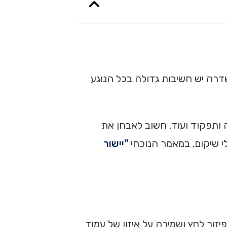
שדרה יש חשיבות גדולה בכל הנוגע
 ותפקוד ועוד. חשוב לאבחן את
י שיקום. במאמר הנוכחי
"יישור
אר (C2-C7). היא מסייעת להפחתת עומס, פיזור לחץ ושמירה על איזון של עמוד