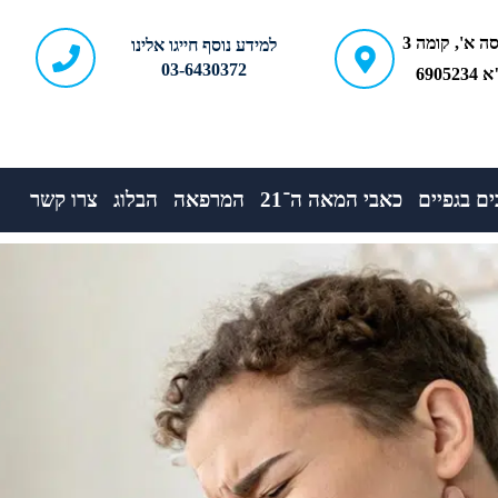
ברודצקי 43, כניסה א', קומה 3
למידע נוסף חייגו אלינו
03-6430372
690
ם בגפיים
כאבי המאה ה־21
המרפאה
הבלוג
צרו קשר