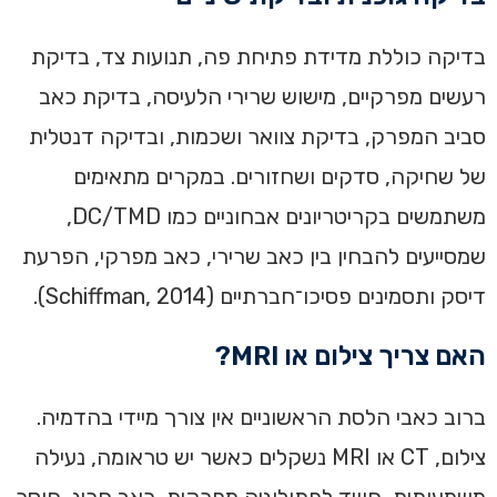
בדיקה כוללת מדידת פתיחת פה, תנועות צד, בדיקת
רעשים מפרקיים, מישוש שרירי הלעיסה, בדיקת כאב
סביב המפרק, בדיקת צוואר ושכמות, ובדיקה דנטלית
של שחיקה, סדקים ושחזורים. במקרים מתאימים
משתמשים בקריטריונים אבחוניים כמו DC/TMD,
שמסייעים להבחין בין כאב שרירי, כאב מפרקי, הפרעת
דיסק ותסמינים פסיכו־חברתיים (Schiffman, 2014).
האם צריך צילום או MRI?
ברוב כאבי הלסת הראשוניים אין צורך מיידי בהדמיה.
צילום, CT או MRI נשקלים כאשר יש טראומה, נעילה
משמעותית, חשד לפתולוגיה מפרקית, כאב חריג, חוסר