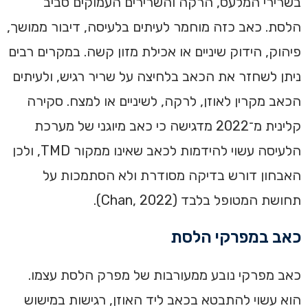
בשרירי המלעס, הרקה והשרירים העמוקים סביב
הלסת. כאב כזה מוחמר לעיתים בלעיסה, דיבור ממושך,
פיהוק, הידוק שיניים או אכילת מזון קשה. במקרים רבים
ניתן לשחזר את הכאב בלחיצה על שריר רגיש, ולעיתים
הכאב מקרין לאוזן, לרקה, לשיניים או למצח. סקירה
קלינית מ־2022 מדגישה כי כאב מיוגני של מערכת
הלעיסה עשוי להידמות לכאב שאינו ממקור TMD, ולכן
האבחון דורש בדיקה מסודרת ולא הסתמכות על
תחושת המטופל בלבד (Chan, 2022).
כאב במפרקי הלסת
כאב מפרקי נובע ממעורבות של מפרק הלסת עצמו.
הוא עשוי להתבטא בכאב ליד האוזן, רגישות במישוש