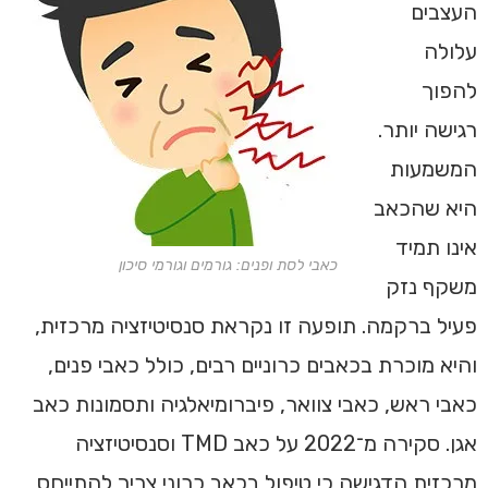
העצבים
עלולה
להפוך
רגישה יותר.
המשמעות
היא שהכאב
אינו תמיד
כאבי לסת ופנים: גורמים וגורמי סיכון
משקף נזק
פעיל ברקמה. תופעה זו נקראת סנסיטיזציה מרכזית,
והיא מוכרת בכאבים כרוניים רבים, כולל כאבי פנים,
כאבי ראש, כאבי צוואר, פיברומיאלגיה ותסמונות כאב
אגן. סקירה מ־2022 על כאב TMD וסנסיטיזציה
מרכזית הדגישה כי טיפול בכאב כרוני צריך להתייחס