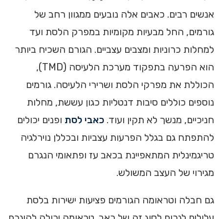
אנשים רבים. כאבים אלה נובעים ממגוון רחב של
גורמים, החל מבעיות מקומיות במפרק הלסת ועד
למחלות כרוניות ומצבים עצביים. הגורם השכיח ביותר
הוא הפרעה בתפקוד מערכת הלעיסה (TMD),
הכוללת את מפרקי הלסת ושרירי הלעיסה. גורמים
נוספים כוללים סיבות דנטליות כגון עששת, מחלות
חניכיים, מנשך לא תקין ועוד.
כאבי לסת
ופנים יכולים
להתפתח גם בגלל הפרעות עצביות ובכללן נוירלגיה
טריגמינלית המתאפיינת בכאב עז ופתאומי הנגרם
מגירוי של העצב המשולש.
גם חבלה וטראומה הגורמים פציעות ישירות בלסת
עלולים לגרום לסוג זה של כאב. טראומה יכולה להיגרם