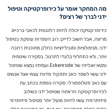
מה המחקר אומר על כירופרקטיקה וטיפול
ידני לברך של רצים?
כירופרקטיקה יכולה להיות רלוונטית לכאבי ברכיים
מריצה, אבל חשוב לדייק: רוב הספרות עוסקת בטיפול
ידני, מניפולציות ומוביליזציות כחלק מתוכנית רחבה
יותר, ולא כתחליף בלעדי לתרגול. בסקירה שיטתית
ומטא־אנליזה של Eckenrode ועמיתיו נמצא שטיפול
ידני עשוי לשפר כאב ותפקוד מדווח עצמי אצל אנשים
עם כאב פטלופמורלי. סקירה נוספת בכתב עת
לכירופרקטיקה הראתה שטיפול ידני בשילוב
פיזיותרפיה עשוי להיות מועיל יותר מטיפול פיזיותרפי
בלבד בחלק מהמקרים. עם זאת, גם הסקירות הללו