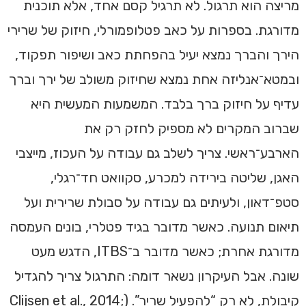
מריצה הוא תרגול. לא תרגיל קסם אחד, אלא תוכנית
מדורגת. בספרות על כאב פטלופמורלי, חיזוק של שרירי
הירך והברך נמצא יעיל בהפחתת כאב ושיפור תפקוד,
ובמטא־אנליזה אחת נמצא שחיזוק משולב של ירך וברך
עדיף על חיזוק ברך בלבד. המשמעות המעשית היא
שברוב המקרים לא מספיק לחזק רק את
הארבע־ראשי. צריך לשלב גם עבודה על העכוז, מייצבי
האגן, שליטה בירידה למכרע, סקוואט חד־רגלי,
סטפ־דאון, ולעיתים גם עבודה על סבולת שרירית ועל
תיאום תנועה. כאשר מדובר בגיד פטלרי, בונים העמסה
מדורגת אחרת; כאשר מדובר ב־ITBS, הדגש מעט
שונה. אבל העיקרון נשאר דומה: התרגול צריך להגדיל
קיבולת, לא רק “להפעיל שריר”. (Clijsen et al., 2014;