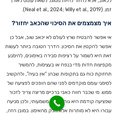
לכאוב, אלא לחזור להיות מסוגל לשאת עומס לאורך
זמן. (Neal et al., 2024; Willy et al., 2019).
איך מצמצמים את הסיכוי שהכאב יחזור?
אי אפשר להבטיח שרץ לעולם לא יכאב שוב, אבל כן
אפשר להקטין את הסיכון. הדרך הטובה ביותר לעשות
זאת היא לשמור על רציפות סבירה באימונים, להימנע
מקפיצות חדות מדי בנפח או בעצימות, להמשיך
תחזוקת כוח גם בתקופות שבהן “אין בעיה”, ולהקשיב
לסימני עומס מוקדמים לפני שהם הופכים לפציעה של
ממש. מי שכבר חווה כאבי ברכיים מריצה צריך לזכור
שפציעה קודמת היא גורם סיכון משמעותי, ולכן מניעה
עבורו היא לא מותרות אלא חלק מהאימון. במובן הזה,