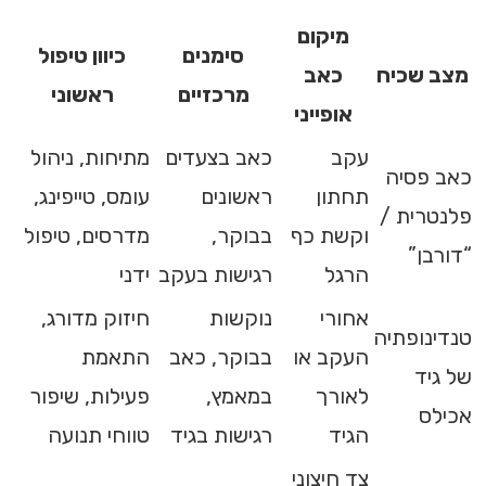
מיקום
סימנים
כיוון טיפול
מצב שכיח
כאב
מרכזיים
ראשוני
אופייני
עקב
כאב בצעדים
מתיחות, ניהול
כאב פסיה
תחתון
ראשונים
עומס, טייפינג,
פלנטרית /
וקשת כף
בבוקר,
מדרסים, טיפול
“דורבן”
הרגל
רגישות בעקב
ידני
אחורי
נוקשות
חיזוק מדורג,
טנדינופתיה
העקב או
בבוקר, כאב
התאמת
של גיד
לאורך
במאמץ,
פעילות, שיפור
אכילס
הגיד
רגישות בגיד
טווחי תנועה
צד חיצוני