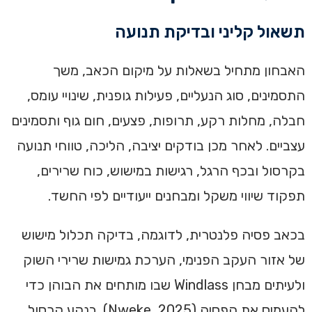
תשאול קליני ובדיקת תנועה
האבחון מתחיל בשאלות על מיקום הכאב, משך
התסמינים, סוג הנעליים, פעילות גופנית, שינויי עומס,
חבלה, מחלות רקע, תרופות, פצעים, חום גוף ותסמינים
עצביים. לאחר מכן בודקים יציבה, הליכה, טווחי תנועה
בקרסול ובכף הרגל, רגישות במישוש, כוח שרירים,
תפקוד שיווי משקל ומבחנים ייעודיים לפי החשד.
בכאב פסיה פלנטרית, לדוגמה, בדיקה תכלול מישוש
של אזור העקב הפנימי, הערכת גמישות שרירי השוק
ולעיתים מבחן Windlass שבו מותחים את הבוהן כדי
להעמיס את הפסיה (Nweke, 2025). בנקע קרסול,