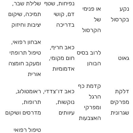
נפיחות, שטף
שלילת שבר,
נקע
או פנימי
דם, קושי
תמיכה, שיקום
בקרסול
של
בדריכה
יציבות וחיזוק
הקרסול
אבחון רפואי,
כאב חריף,
לרוב בסיס
טיפול תרופתי
גאוט
חום מקומי,
הבוהן
ומעקב חומצה
אדמומיות
אורית
קדמת כף
דלקת
כאב דו־צדדי,
ראומטולוג,
הרגל
מפרקים
נוקשות,
תרופות,
ומפרקי
שגרונית
עיוותים
מדרסים ושיקום
האצבעות
טיפול רפואי