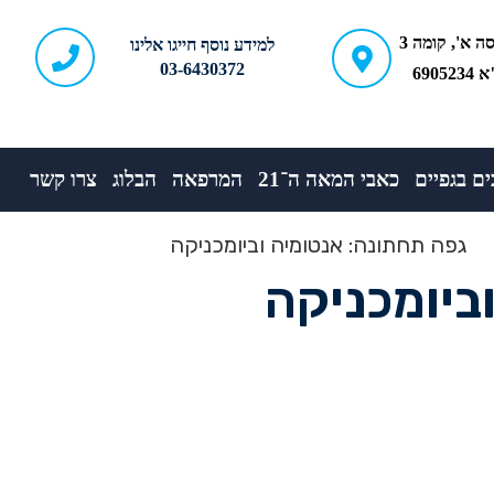
ברודצקי 43, כניסה א', קומה 3
למידע נוסף חייגו אלינו
03-6430372
690
ם בגפיים
כאבי המאה ה־21
המרפאה
הבלוג
צרו קשר
ביומכניקה