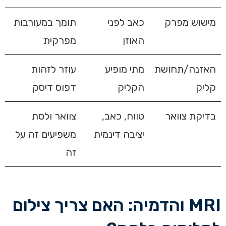
מישוש מפרק
כאב לפני
תומך במעורבות
האוזן
מפרקית
האזנה/תחושת
מתי מופיע
עוזר לזהות
קליק
הקליק
דפוס דיסק
בדיקת צוואר
טווח, כאב,
צוואר ולסת
יציבה דינמית
משפיעים זה על
זה
MRI והדמיה: האם צריך צילום