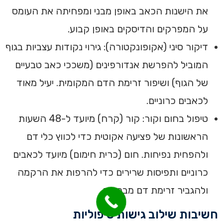
את הישנות הכאב באופן מבני ומפחיתה את העומס
על המפרקים והדיסקים באופן קבוע.
דיקור סיני (אקופונקטורה): גירוי נקודות עצביות בגוף
המוביל להפרשת אנדורפינים (משככי כאב טבעיים
של הגוף) ושיפור זרימת הדם המקומית. יעיל מאוד
לכאבים כרוניים.
טיפול בחום וקור: קור (קרח) מיועד ל-48 השעות
הראשונות של פציעה אקוטית כדי לכווץ כלי דם
ולהפחית נפיחות. חום (כרית חימום) מיועד לכאבים
כרוניים ותפיסות שרירים כדי להרפות את הרקמה
ולהגביר זרימת דם מבריאה.
חשיבות שילוב גישות טיפוליות