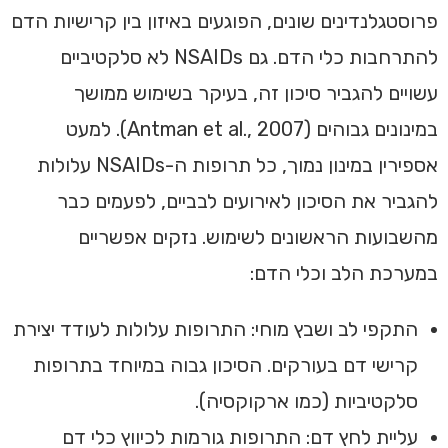
פרוסטגלנדינים שונים, הפוגעים באיזון בין קרישיות הדם
להתרחבות כלי הדם. גם NSAIDs לא סלקטיביים
עשויים להגביר סיכון זה, בעיקר בשימוש ממושך
במינונים גבוהים (Antman et al., 2007). למעט
אספירין במינון נמוך, כל תרופות ה-NSAIDs עלולות
להגביר את הסיכון לאירועים לבביים, לפעמים כבר
מהשבועות הראשונים לשימוש. נזקים אפשריים
במערכת הלב וכלי הדם:
התקפי לב ושבץ מוחי: התרופות עלולות לעודד יצירת
קרישי דם בעורקים. הסיכון גבוה במיוחד בתרופות
סלקטיביות (כמו ארקוקסיה).
עליית לחץ דם: התרופות גורמות לכיווץ כלי דם