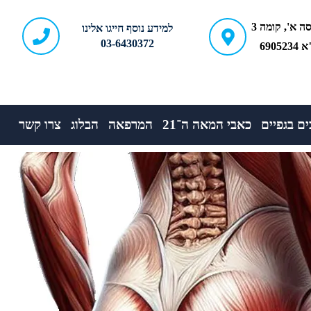
ברודצקי 43, כניסה א', קומה 3
למידע נוסף חייגו אלינו
03-6430372
690
ם בגפיים
כאבי המאה ה־21
המרפאה
הבלוג
צרו קשר