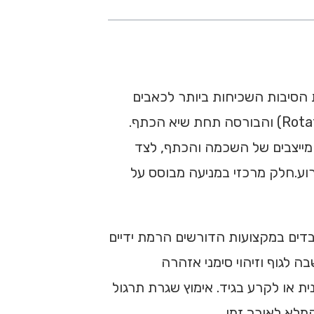
תף? תסמונת הצביטה בכתף (Shoulder Impingement Syndrome) היא אחת הסיבות השכיחות ביותר לכאבים
והגבלת תנועה במפרק הכתף. התסמונת נגרמת כתוצאה מחיכוך ולחץ מתמשך על גידי השרוול המסובב (Rotator Cuff) והבורסה תחת שיא הכתף.
המייצבים של השכמה והכתף, לצד
וע.חלק מרכזי במניעה מבוסס על
בדים במקצועות הדורשים הרמת ידיים
 לגוף וזיהוי סימני אזהרה
ת או לקרע בגיד. אימוץ שגרת תרגול
מלא לאורך זמן.