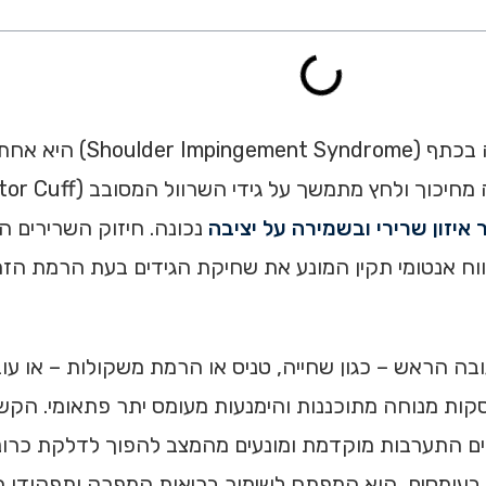
איך למנוע את תסמונת הצביטה בכ
 איזון שרירי ובשמירה על יציבה
נכונה. חיזוק השרירים 
וח אנטומי תקין המונע את שחיקת הגידים בעת הרמת הזר
בה הראש – כגון שחייה, טניס או הרמת משקולות – או עו
ות מנוחה מתוכננות והימנעות מעומס יתר פתאומי. הקשבה
רים התערבות מוקדמת ומונעים מהמצב להפוך לדלקת כרוני
ר בעומסים, הוא המפתח לשימור בריאות המפרק ותפקודו ה