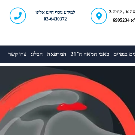
ברודצקי 43, כניסה א', קומה 3
למידע נוסף חייגו אלינו
03-6430372
690
ם בגפיים
כאבי המאה ה־21
המרפאה
הבלוג
צרו קשר