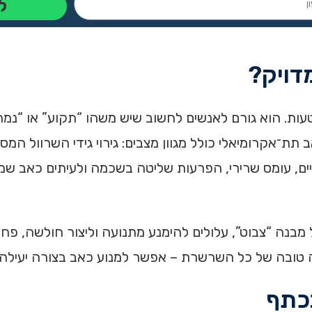
ל
דויק?
ות. הוא גורם לאנשים לחשוב שיש משהו “תקוע” או “נמחץ”
תת־אקרומיאלי כולל מגוון מצבים: גירוי גידי השרוול המס
ם, עומס שרירי, הפרעות שליטה בשכמה ולעיתים כאב שמקו
בנה “צבוט”, עלולים להימנע מתנועה וליצור חולשה, פחד 
 טובה של כל השרשרת – אפשר למנוע כאב בצורה יעילה י
בכתף