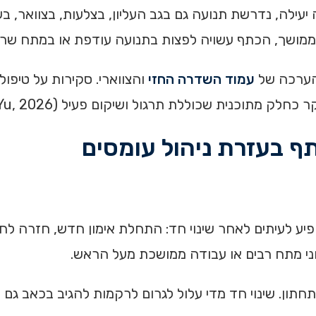
יעילה, נדרשת תנועה גם בגב העליון, בצלעות, בצוואר, ב
ממושך, הכתף עשויה לפצות בתנועה עודפת או במתח שריר
 הערכה של
עמוד השדרה החזי
והצווארי. סקירות על טיפול
שכוללת תרגול ושיקום פעיל (Robles-Pérez, 2025; Yu, 2026).
ף בעזרת ניהול עומסים
פיע לעיתים לאחר שינוי חד: התחלת אימון חדש, חזרה ל
וני מתח רבים או עבודה ממושכת מעל הראש.
תון. שינוי חד מדי עלול לגרום לרקמות להגיב בכאב גם אם