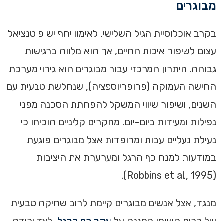
מבוגרים
בקרב אוכלוסיית הגיל השלישי, לאימון יחף יש פוטנציאל
עצום לשיפור איכות החיים, אך הוא מלווה ברגישות
גבוהה. היתרון המרכזי עבור מבוגרים הוא גירוי מערכת
החישה העמוקה (פרופריוספציה), שנחלשת טבעית עם
השנים, ושיפור שיווי המשקל להפחתת הסכנה מפני
נפילות ומעידות ביום-יום. מחקרים קליניים הוכיחו כי
נעילת נעליים עבות ומרופדות אצל מבוגרים פוגעת
במודעות למנח כף הרגל ומערערת את היציבות
(Robbins et al., 1995).
מנגד, אצל אנשים מבוגרים קיימת לרוב שחיקה טבעית
של כרית השומן המגנה על
עקב כף הרגל
, לצד ירידה