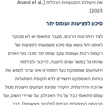
את היעילות התנועתית הכללית (Anand et al.,
2023).
סיכון לפציעות ועומס יתר
לצד היתרונות הרבים, מעבר פתאומי או לא מבוקר
לאימון יחף נושא עמו סיכון משמעותי לפציעות של
רקמות רכות ועצמות עקב עומס יתר מכני. גוף האדם
שהתרגל במשך שנים להגנה, לריכוך ולבלימת
הזעזועים שמספקת נעל הספורט אינו ערוך לספוג את
כוחות האימפקט הישירים ללא תקופת הסתגלות
ארוכה והדרגתית. היעדר ספיגת זעזועים חיצונית מטיל
עומס פתאומי כבד על גיד האכילס, על שרירי השוק ועל
הרקמה החיתולית הכפית (פלנטר פציאטיס), דבר