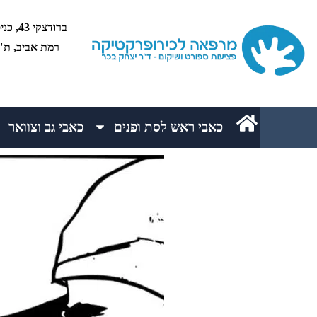
רמת אביב, ת"א 5234
כאבי ראש לסת ופנים
כאבי גב וצוואר