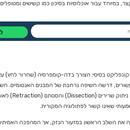
חד עבור אוכלוסיות בסיכון כמו קשישים ומטופלים בעלי עודף משקל
ל
פליקט בסיסי: הצורך בדה-קומפרסיה (שחרור לחץ) עצבית
Discectomy" (OD) א
קרוסקופ הניתוחי (Microdiscectomy) היוותה את השלב הראשון במזעור הנזק, אך