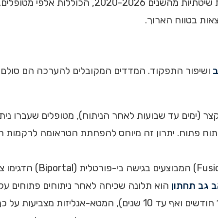
ההשוואה בין הגישות מתבססת על מטא-אנליזות וסקירות שיטת
אות בטווח הארוך.
ב
תוח פתוח. יתרון זה מיוחס להפחתת הטראומה לרקמות הר
 גב תחתון
הוא תלונה שכיחה לאחר ניתוחים פתוחים עקב הנזק ל
במעקב של שנה ומעלה (12-24 חודשים ואף עד 10 שנים), המטא-א