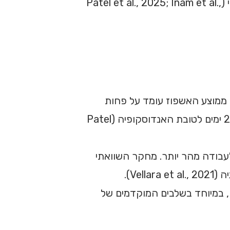
הגישות במדדי ODI ו-VAS. שתי השיטות יעילות באותה מידה בהשגת המטרה האנטומית של הסרת הלחץ העצבי (Patel et al., 2025; Inam et al.,
ממוצע האשפוז עומד על פחות
מ-24 שעות (אשפוז יום), לעומת מספר ימים בניתוח פתוח. הפער הממוצע שנמצא במטא-אנליזות עומד על כ-2.4 ימים לטובת האנדוסקופיה (Patel
עבודה מהר יותר. מחקר השוואתי
, במיוחד בשלבים המוקדמים של