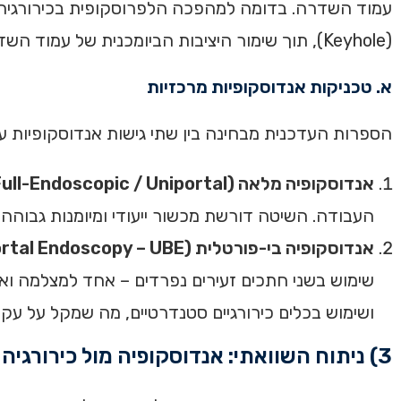
עמוד השדרה. בדומה למהפכה הלפרוסקופית בכירורגיה 
(Keyhole), תוך שימור היציבות הביומכנית של עמוד השדרה והרקמות הרכות הסובבות אותו.
א. טכניקות אנדוסקופיות מרכזיות
הספרות העדכנית מבחינה בין שתי גישות אנדוסקופיות עי
אנדוסקופיה מלאה (Full-Endoscopic / Uniportal):
העבודה. השיטה דורשת מכשור ייעודי ומיומנות גבוהה ב"טריאנגולציה" (ation
אנדוסקופיה בי-פורטלית (Unilateral Biportal Endoscopy – UBE):
ושימוש בכלים כירורגיים סטנדרטיים, מה שמקל על עקומת הלמי
3) ניתוח השוואתי: אנדוסקופיה מול כירורגיה פתוחה