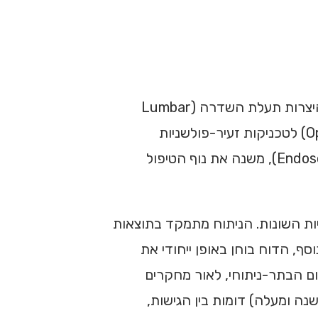
, ובפרט פריצת דיסק (Lumbar Disc Herniation – LDH) והיצרות תעלת השדרה (Lumbar
Spinal Stenosis – LSS), עבר תמורה דרמטית בעשור האחרון. המעבר מגישות פתוחות מסורתיות (Open Surgery) לטכניקות זעיר-פולשניות
(Minimally Invasive Spine Surgery – MISS), ובראשן הכירורגיה האנדוסקופית (Endoscopic Spine Surgery – ESS), משנה את נוף הטיפול
וה בין הגישות הכירורגיות השונות. הניתוח מתמקד בתוצאות
סף, הדוח בוחן באופן ייחודי את
ום הבתר-ניתוחי, לאור מחקרים
רוכות הטווח (שנה ומעלה) דומות בין הגישות,