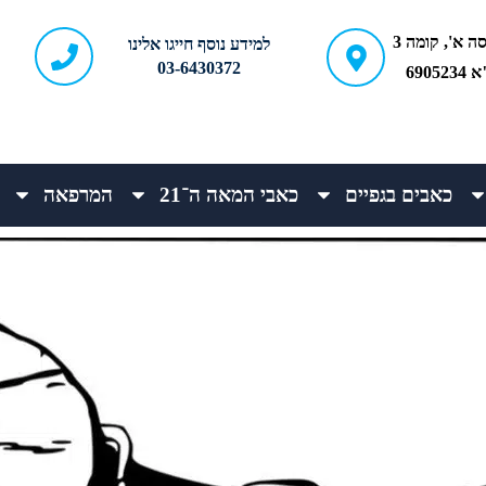
ברודצקי 43, כניסה א', קומה 3
למידע נוסף חייגו אלינו
03-6430372
690
כאבים בגפיים
כאבי המאה ה־21
המרפאה