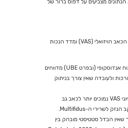
יות מהשנים 2020-2026, הכוללות אלפי מטופלים. הנתונים מצביעים על דפוס ברור של
ושיפור התפקוד. המדדים המקובלים להערכה הם סולם הכאב הויזואלי (VAS) ומדד הנכות
מחקרים מראים כי בטווח הקצר (ימים עד שבועות לאחר הניתוח), מטופלים שעברו ניתוח אנדוסקופי (ובפרט UBE) מדווחים
כות ולעובדה שאין צורך בניתוק
באופן ספציפי, ניתוחי איחוי (Fusion) המבוצעים בגישה בי-פורטלית (Biportal) הדגימו ציוני VAS נמוכים יותר לכאב גב
שרירי ה-Multifidus.
נליזות מצביעות על כך שאין הבדל סטטיסטי מובהק בין