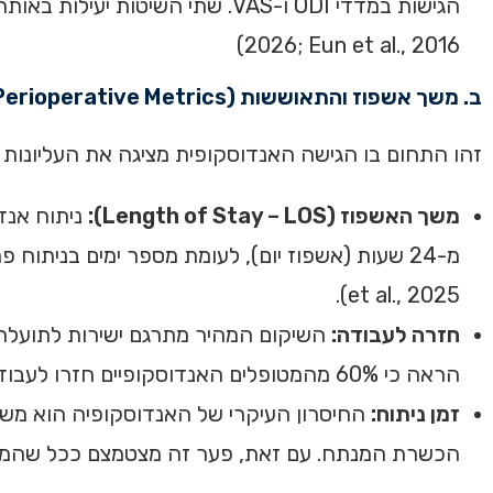
2026; Eun et al., 2016)
ב. משך אשפוז והתאוששות (Perioperative Metrics)
זהו התחום בו הגישה האנדוסקופית מציגה את העליונות
משך האשפוז (Length of Stay – LOS):
ניתוח אנד
et al., 2025).
חזרה לעבודה:
השיקום המהיר מתרגם ישירות לתועלת כ
הראה כי 60% מהמטופלים האנדוסקופיים חזרו לעבודה תוך 30 יום, לעומת 40% בלבד בקבוצת המיקרו-כירורגיה (Vellara et al., 2021).
זמן ניתוח:
החיסרון העיקרי של האנדוסקופיה הוא משך 
הכשרת המנתח. עם זאת, פער זה מצטמצם ככל שהמנתח צובר מיומנו