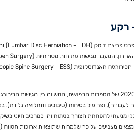
דוח מחקר זה מציג ניתוח מעמיק ומעודכן לשנים 2020-2026 של הספרות הרפואית, המשו
עבודה), ופרופיל בטיחות (סיבוכים ותחלואה נלווית). בנו
י מניעתי להפחתת הצורך בניתוח והן כמרכיב חיוני בשיק
ולוגיים חדשים שפורסמו בשנים 2024-2025. הממצאים מצביעים על כך שלמרות שתוצאות א