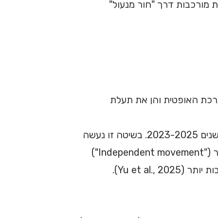
מורכבות דרך "חור מנעול"
S) המכיל הן את המערכת האופטית והן את תעלת
טכניקה שצברה תאוצה משמעותית בשנים 2023-2025. בשיטה זו נעשה
שימוש בשני חתכים זעירים נפרדים – אחד למצלמה ואחד לכלי העבודה. הפרדה זו מאפשרת תנועתיות רבה יותר ("Independent movement")
Yu et a).