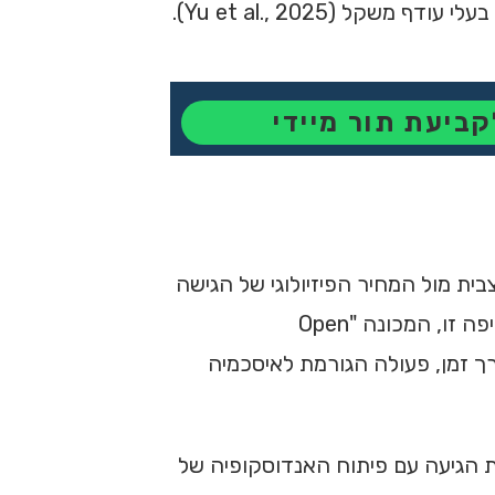
 (Yu et al., 2025).
קביעת תור מיידי
 מול המחיר הפיזיולוגי של הגישה
הניתוחית. הגישה הקלאסית, אשר שלטה בכיפה במשך עשורים, דרשה חשיפה נרחבת של המבנים האנטומיים. חשיפה זו, המכונה "Open
ו "Open Laminectomy", מחייבת ניתוק שרירים (Dissection) והסטתם (Retraction) לאורך זמן, פעולה הגורמת לאיסכמיה
 המהפכה האמיתית הגיעה עם פיתוח האנדוסקופיה של